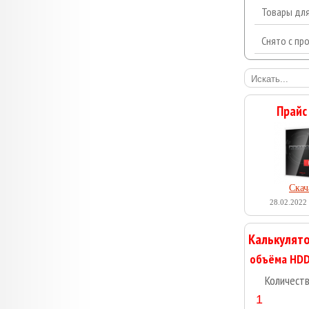
Товары дл
Снято с пр
Прайс
Скач
28.02.2022 
Калькулято
Количест