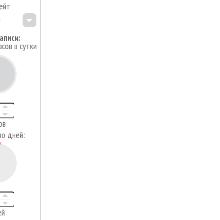
ейт
аписи:
асов в сутки
4
ов
во дней:
ей