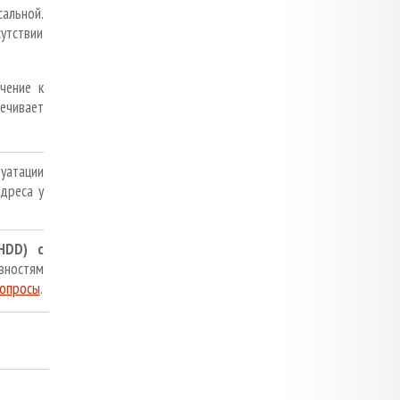
альной.
утствии
чение к
ечивает
уатации
дреса у
HDD) с
вностям
вопросы
.