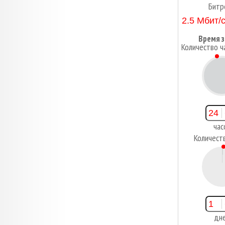
Битр
Время з
Количество ч
2
час
Количест
1
дн