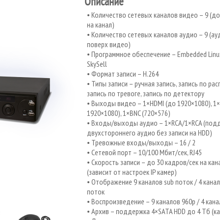
Описание
Количество сетевых каналов видео – 9 (до
на канал)
Количество сетевых каналов аудио – 9 (ау
поверх видео)
Программное обеспечение – Embedded Linu
SkySell
Формат записи – H.264
Типы записи – ручная запись, запись по рас
запись по тревоге, запись по детектору
Выходы видео – 1×HDMI (до 1920×1080), 1×
1920×1080), 1×BNC (720×576)
Входы/выходы аудио – 1×RCA/1×RCA (под
двухстороннего аудио без записи на HDD)
Тревожные входы/выходы – 16 / 2
Сетевой порт – 10/100 Мбит/сек, RJ45
Скорость записи – до 30 кадров/сек на кан
(зависит от настроек IP камер)
Отображение 9 каналов sub поток / 4 канал
поток
Воспроизведение – 9 каналов 960р / 4 кана
Архив – поддержка 4×SATA HDD до 4 Тб (к