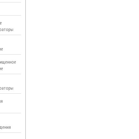
е
раторы
ие
ищенное
ие
раторы
ля
дения