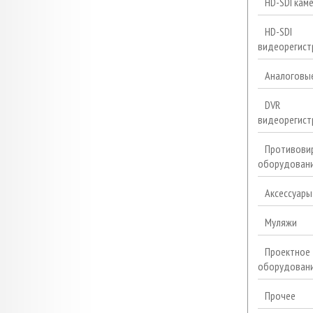
HD-SDI кам
HD-SDI
видеорегист
Аналоговы
DVR
видеорегист
Противови
оборудован
Аксессуары
Муляжи
Проектное
оборудован
Прочее