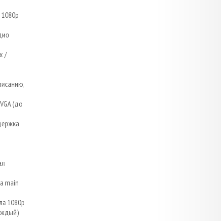
 1080p
дио
x /
писанию,
VGA (до
держка
ал
а main
ла 1080p
аждый)