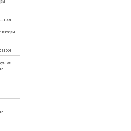
еры
раторы
е камеры
раторы
русное
ие
ие