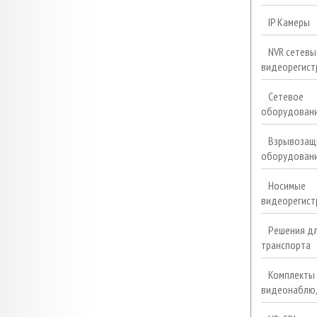
IP Камеры
NVR сетевы
видеорегист
Сетевое
оборудован
Взрывозащ
оборудован
Носимые
видеорегист
Решения д
транспорта
Комплекты
видеонаблю