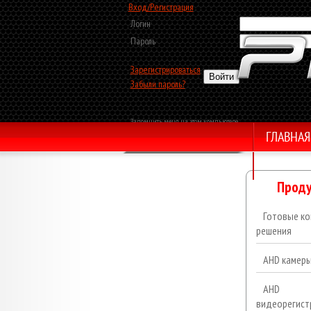
Вход/Регистрация
Логин
Пароль
Зарегистрироваться
Забыли пароль?
Запомнить меня на этом компьютере
ГЛАВНАЯ
Обратный звонок
Проду
Готовые ко
решения
AHD камер
AHD
видеорегист