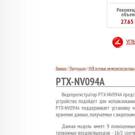
Рекомен
объем
27.65
УГЛ
Главная
/
Продукция
/
NVR сетевые видеорегистраторы
PTX-NV094A
Видеорегистратор PTX-NV094A предст
устройство подойдет для использовани
PTX-NV094A поддерживает установку 
хранения данных, получаемых с видеокам
Данная модель имеет 9 полноценных
тревожных входов/выходов - 16/2 соотв