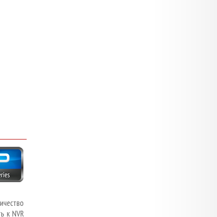
ичество
ь к NVR