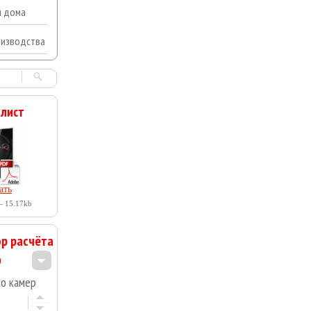
я дома
оизводства
 лист
ать
- 15.17kb
р расчёта
во камер