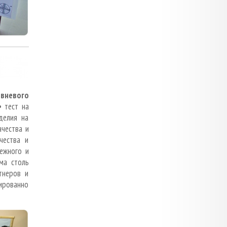
овневого
• тест на
делия на
ачества и
чества и
ежного и
ма столь
тнеров и
ированно