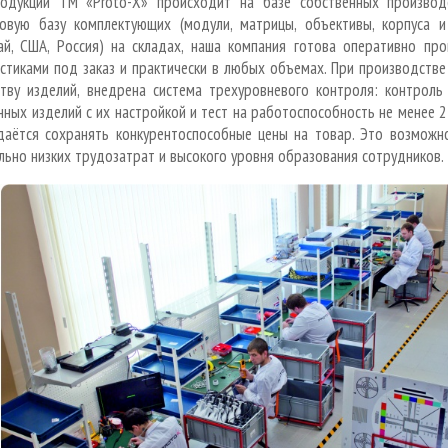
одукции ТМ «Proto-X» происходит на базе собственных производ
вую базу комплектующих (модули, матрицы, объективы, корпуса и 
ай, США, Россия) на складах, наша компания готова оперативно пр
стиками под заказ и практически в любых объемах. При производств
тву изделий, внедрена система трехуровневого контроля: контроль
ных изделий с их настройкой и тест на работоспособность не менее 2
аётся сохранять конкурентоспособные цены на товар. Это возможно
льно низких трудозатрат и высокого уровня образования сотрудников.