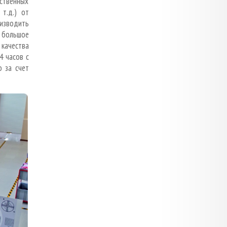
ственных
т.д.) от
оизводить
е большое
 качества
4 часов с
 за счет