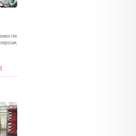
тонкостях
опросам,
t