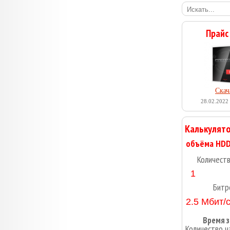
Прайс
Скач
28.02.2022 
Калькулято
Количест
Битр
Время з
Количество ч