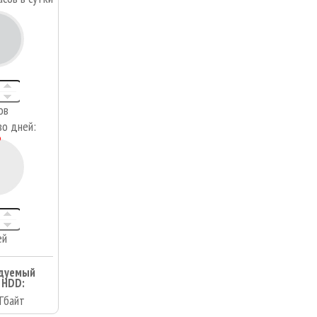
4
ов
во дней:
ей
дуемый
 HDD:
Гбайт