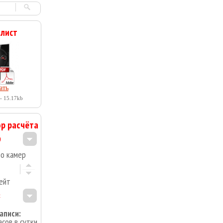
 лист
ать
- 15.17kb
р расчёта
во камер
ейт
аписи:
асов в сутки