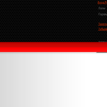
Вход/Р
Логин
Пароль
Зареги
Забыли
Запомни