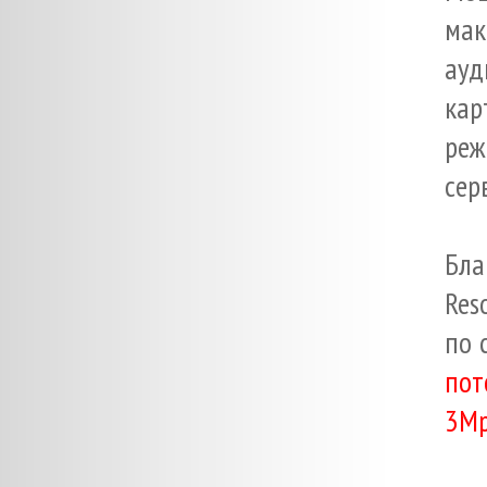
ма
ауд
кар
реж
сер
Бла
Res
по 
пот
3Mp