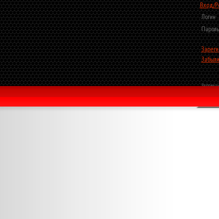
Вход/Р
Логин
Пароль
Зареги
Забыли
Запомни