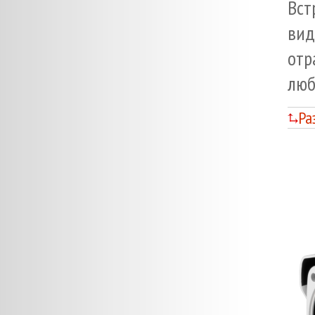
Вст
вид
отр
люб
Ра