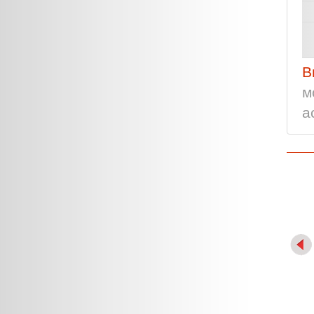
В
м
а