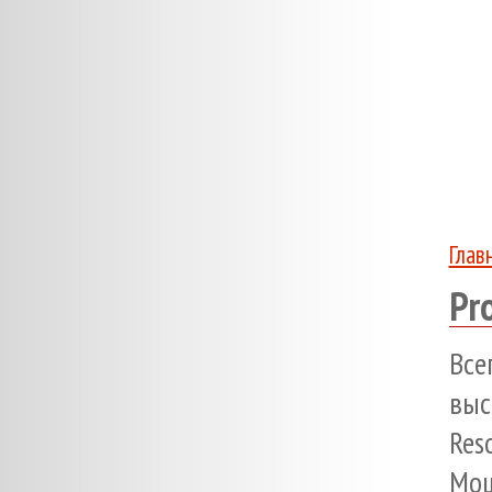
Глав
Pr
Вс
выс
Res
Мощ