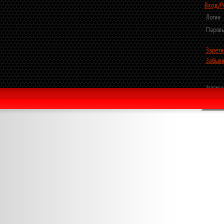
Вход/Р
Логин
Пароль
Зареги
Забыли
Запомни