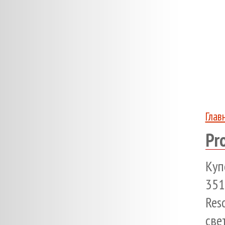
Глав
Pr
Куп
351
Re
све