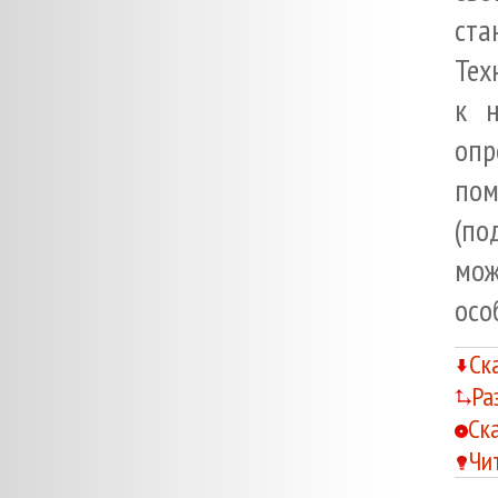
ста
Тех
к н
опр
по
(по
мо
осо
Ск
Ра
Ск
Чи