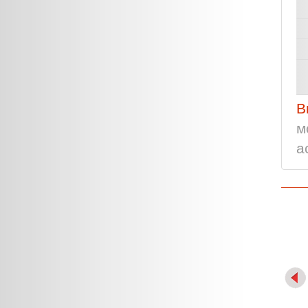
В
м
а