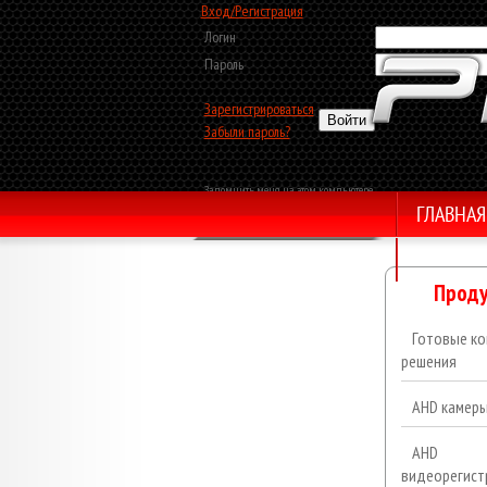
Вход/Регистрация
Логин
Пароль
Зарегистрироваться
Забыли пароль?
Запомнить меня на этом компьютере
ГЛАВНАЯ
Обратный звонок
Проду
Готовые ко
решения
AHD камер
AHD
видеорегист