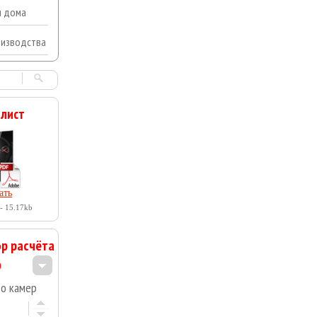
я дома
оизводства
 лист
ать
- 15.17kb
р расчёта
во камер