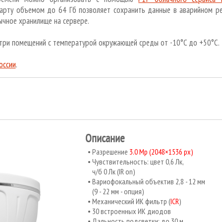
арту объемом до 64 Гб позволяет сохранить данные в аварийном ре
ычное хранилище на сервере.
три помещений с температурой окружающей среды от -10°C до +50°C.
оссии
.
Описание
Разрешение
3.0 Mp (2048×1536 px)
Чувствительность: цвет 0,6 Лк,
ч/б 0 Лк (IR on)
Вариофокальный объектив 2,8 - 12 мм
(9 - 22 мм - опция)
Механический ИК фильтр (
ICR
)
30 встроенных ИК диодов
Дальность подсветки: до 30 м