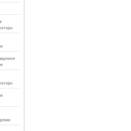
е
раторы
ие
ищенное
ие
раторы
ля
дения