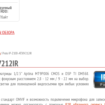
дуемый
 HDD:
Гбайт
Ы ОБЗОРА
ы
/
Proto IP-Z10D-AT30V212IR
V212IR
 матрицы 1/2.5" Aptina MT9P006 CMOS и DSP TI DM368.
фокусным расстоянием 2,8 - 12 мм / 9 - 22 мм на выбор.
ветки для полноценной видеосъемки при любых условиях
стандарт ONVIF и возможность подключения микрофона для записи
ремени можно организовать с помощью
P2P облачного сервиса 