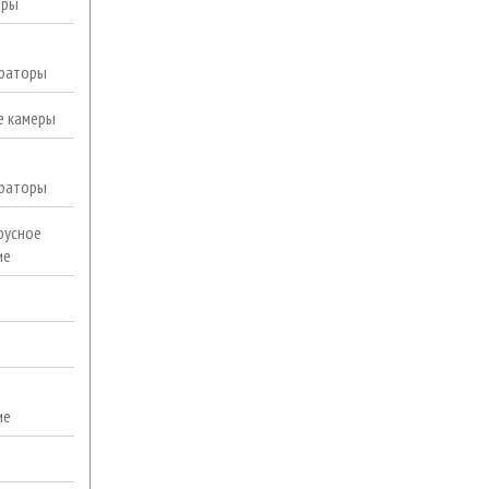
еры
раторы
е камеры
раторы
русное
ие
ие