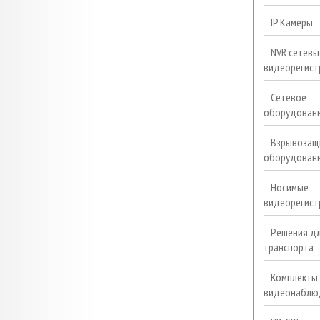
IP Камеры
NVR сетевы
видеорегист
Сетевое
оборудован
Взрывозащ
оборудован
Носимые
видеорегист
Решения д
транспорта
Комплекты
видеонаблю