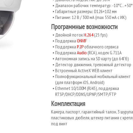
Диапазон рабочих температур: -10°С...+50°
Габаритные размеры: D126×102 мм
Питание: 12 В / 300 мА (max 550 мА с ИК)
Программные возможности
Двойной поток
H.264
(25 fps)
Поддержка
ONVIF
Поддержка
P2P
облачного сервиса
Поддержка
Audio
(RCA), кодек G.711A
Автономная запись на SD карту (до 64Гб)
Детектор движения, тревожный детектор
Встроенный ActiveX WEB клиент
Полнофункциональный мобильный клиент
(для платформ iOS, Android)
Ethernet 10/100M (RJ45), поддержка
RTSP/DHCP/DDNS/UPNP/SMTP/FTP
Комплектация
Камера, паспорт, гарантийный талон, 3 шурупа,
пластиковых дюбеля, штекер питания с креп
под винт