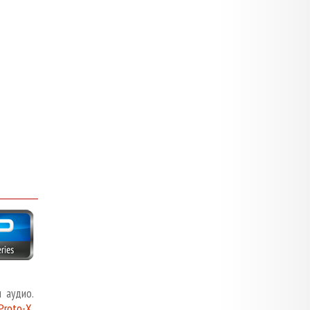
 аудио.
Proto-X
.