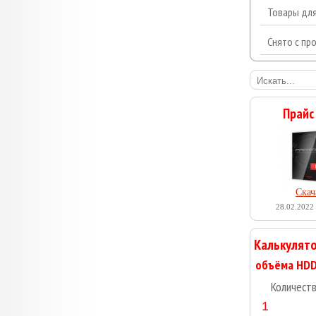
Товары дл
Снято с пр
Прайс
Скач
28.02.2022 
Калькулято
Количест