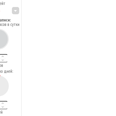
ейт
аписи:
асов в сутки
4
ов
во дней:
ей