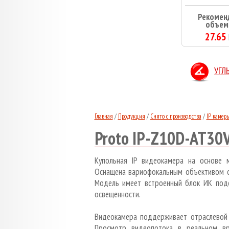
Рекомен
объем
27.65
УГЛ
Главная
/
Продукция
/
Снято с производства
/
IP камер
Proto IP-Z10D-AT30
Купольная IP видеокамера на основе
Оснащена вариофокальным объективом с 
Модель имеет встроенный блок ИК подс
освещенности.
Видеокамера поддерживает отраслевой 
Просмотр видеопотока в реальном в