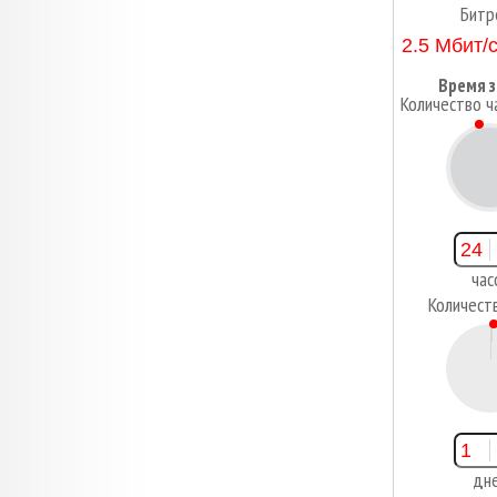
Битр
Время з
Количество ч
2
час
Количест
1
дн