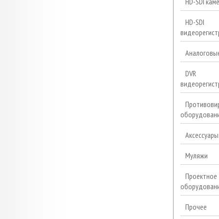
HD-SDI кам
HD-SDI
видеорегист
Аналоговы
DVR
видеорегист
Противови
оборудован
Аксессуары
Муляжи
Проектное
оборудован
Прочее