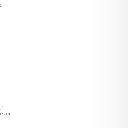
С
 3
лением