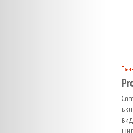
Глав
Pr
Co
вк
вид
шир