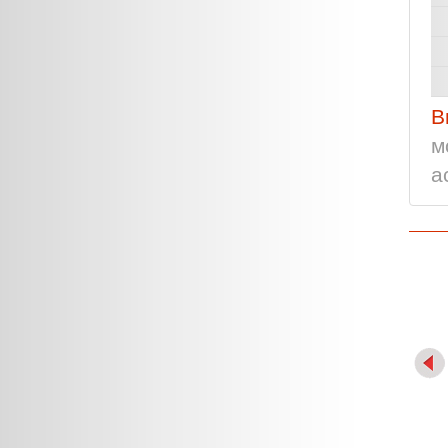
В
м
а