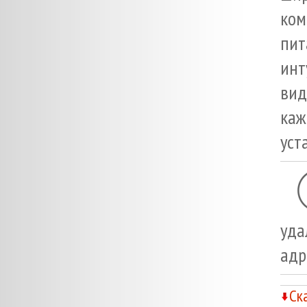
ком
пит
инт
вид
каж
уст
уда
адр
Ск