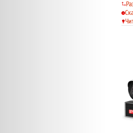
Ра
Ск
Чи