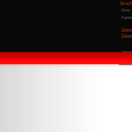
Вход/Р
Логин
Пароль
Зареги
Забыли
Запомни