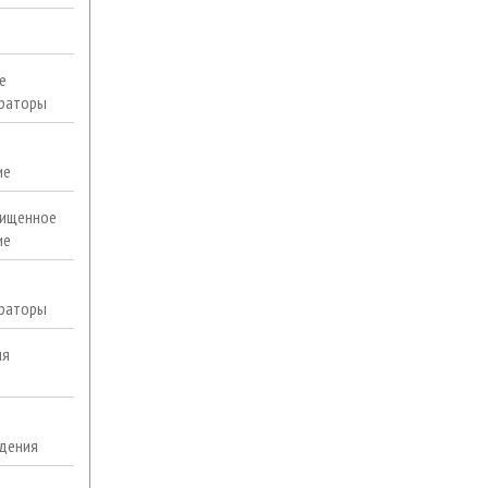
е
раторы
ие
ищенное
ие
раторы
ля
дения