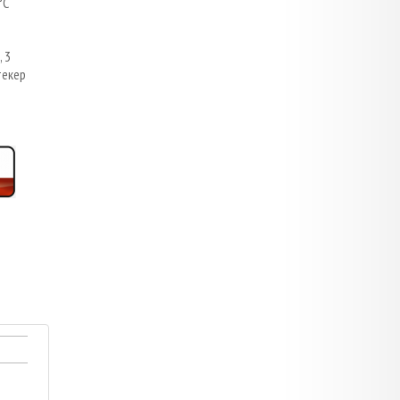
°С
 3
текер