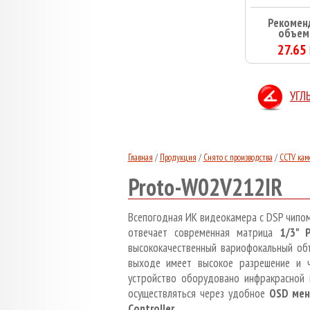
Рекомен
объем
27.65
УГЛ
Главная
/
Продукция
/
Снято с производства
/
CCTV кам
Proto-W02V212IR
Всепогодная ИК видеокамера с DSP чипо
отвечает современная матрица
1/3" 
высококачественный вариофокальный объ
выходе имеет высокое разрешение и ч
устройство оборудовано инфракрасной 
осуществляться через удобное
OSD ме
Controller
.