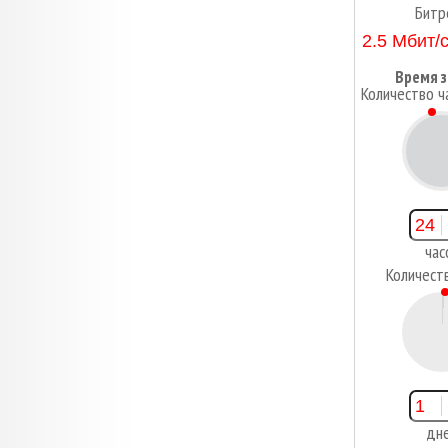
Битр
Время з
Количество ч
2
час
Количест
1
дн