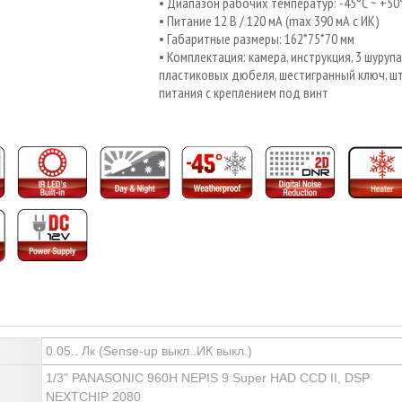
Диапазон рабочих температур: -45°С ~ +50
Питание 12 В / 120 мА (max 390 мА с ИК)
Габаритные размеры: 162*75*70 мм
Комплектация: камера, инструкция, 3 шурупа,
пластиковых дюбеля, шестигранный ключ, ш
питания с креплением под винт
0.05.. Лк (Sense-up выкл..ИК выкл.)
1/3" PANASONIC 960H NEPIS 9 Super HAD CCD II, DSP
NEXTCHIP 2080