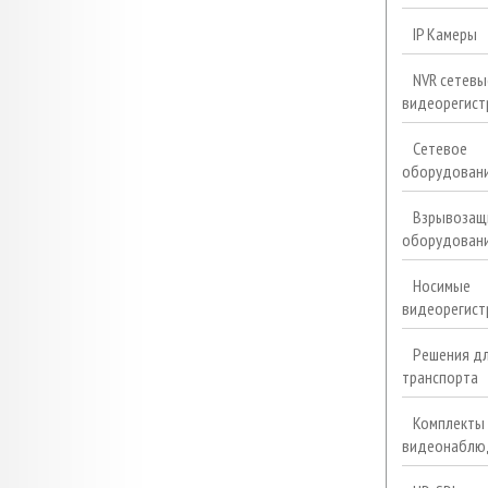
IP Камеры
NVR сетевы
видеорегист
Сетевое
оборудован
Взрывозащ
оборудован
Носимые
видеорегист
Решения д
транспорта
Комплекты
видеонаблю