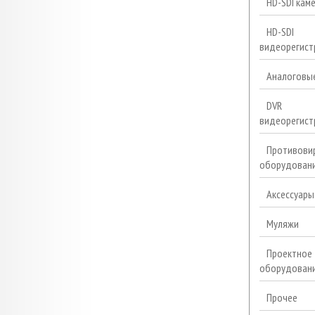
HD-SDI кам
HD-SDI
видеорегист
Аналоговы
DVR
видеорегист
Противови
оборудован
Аксессуары
Муляжи
Проектное
оборудован
Прочее