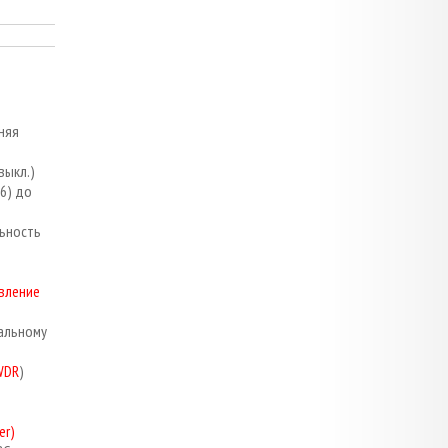
няя
выкл.)
6) до
льность
авление
альному
WDR
)
er)