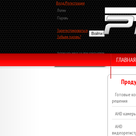
Вход/Регистрация
Логин
Пароль
Зарегистрироваться
Забыли пароль?
Запомнить меня на этом компьютере
ГЛАВНАЯ
Обратный звонок
Проду
Готовые ко
решения
AHD камер
AHD
видеорегист