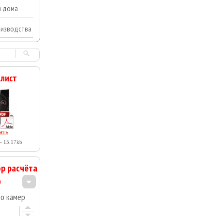
я дома
оизводства
 лист
ать
- 15.17kb
р расчёта
во камер