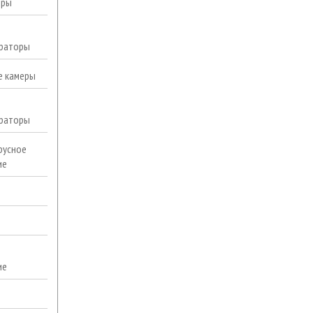
еры
раторы
е камеры
раторы
русное
ие
ие