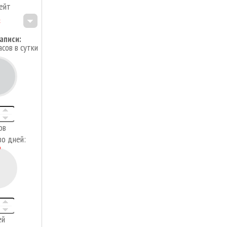
ейт
аписи:
асов в сутки
4
ов
во дней:
ей