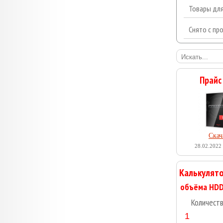
Товары дл
Снято с пр
Прайс
Скач
28.02.2022 
Калькулято
Количест