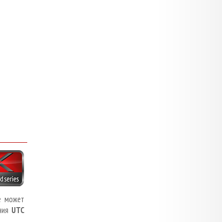
е может
ения
UTC