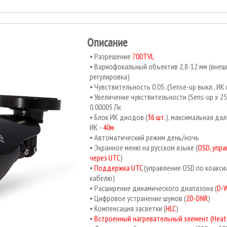
Описание
Разрешение
700TVL
Вариофокальный объектив 2,8-12 мм (внеш
регулировка)
Чувствительность 0.05..(Sense-up выкл., ИК 
Увеличение чувствительности (Sens-up x 25
0.00005 Лк
Блок ИК диодов (
36 шт.
), максимальная да
ИК -
40м
Автоматический режим день/ночь
Экранное меню на русском языке (
OSD, упр
через UTC
)
Поддержка UTC
(управление OSD по коакси
кабелю)
Расширение динамического диапазона (
D-
Цифровое устранение шумов (
2D-DNR
)
Компенсация засветки (
НLC
)
Встроенный нагревательный элемент (Heat