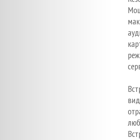
Мощ
ма
ауд
кар
реж
сер
Вст
вид
отр
лю
Вст