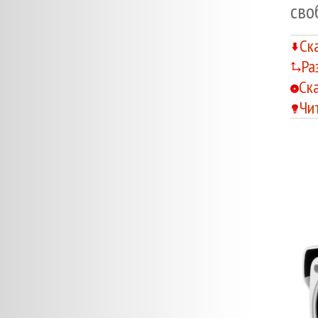
сво
Ск
Ра
Ск
Чи