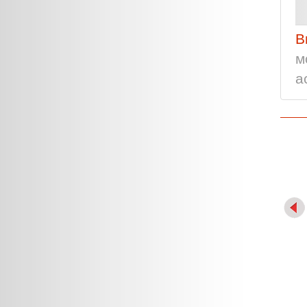
В
м
а