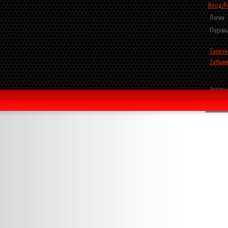
Вход/Р
Логин
Пароль
Зареги
Забыли
Запомни