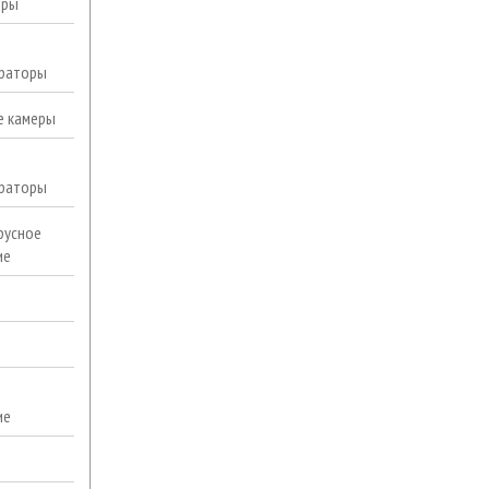
еры
раторы
е камеры
раторы
русное
ие
ие