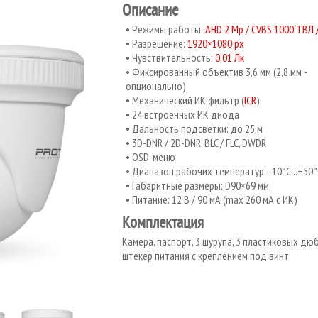
Описание
Режимы работы:
AHD 2 Mp / CVBS 1000 ТВЛ 
Разрешение:
1920×1080 px
Чувствительность:
0,01 Лк
Фиксированный объектив 3,6 мм (2,8 мм -
опционально)
Механический ИК фильтр (
ICR
)
24 встроенных ИК диода
Дальность подсветки: до 25 м
3D-DNR / 2D-DNR, BLC / FLC, DWDR
OSD-меню
Диапазон рабочих температур: -10°С...+50°
Габаритные размеры: D90×69 мм
Питание: 12 В / 90 мА (max 260 мА с ИК)
Комплектация
Камера, паспорт, 3 шурупа, 3 пластиковых дюб
штекер питания с креплением под винт