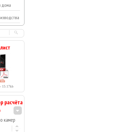
я дома
оизводства
 лист
ать
- 15.17kb
р расчёта
во камер