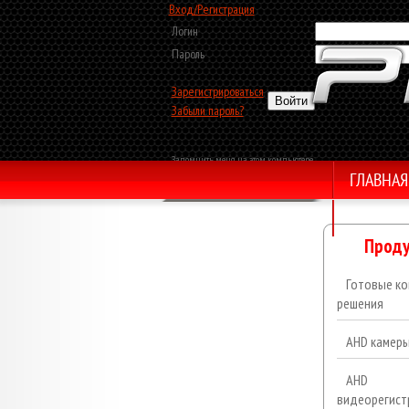
Вход/Регистрация
Логин
Пароль
Зарегистрироваться
Забыли пароль?
Запомнить меня на этом компьютере
ГЛАВНАЯ
Обратный звонок
Проду
Готовые ко
решения
AHD камер
AHD
видеорегист