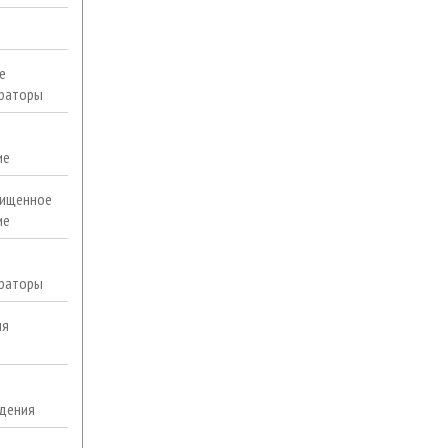
е
раторы
ие
ищенное
ие
раторы
ля
дения