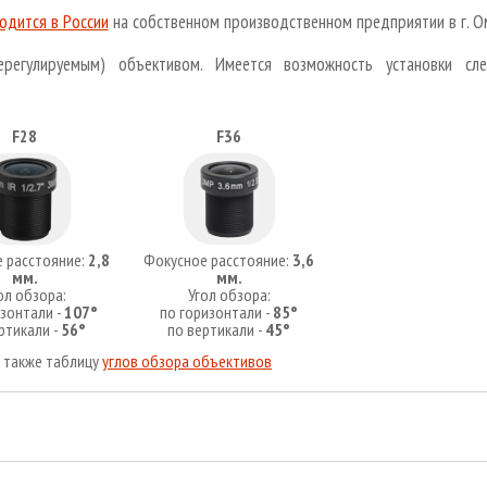
одится в России
на собственном производственном предприятии в г. О
ерегулируемым) объективом. Имеется возможность установки сл
F28
F36
 расстояние:
2,8
Фокусное расстояние:
3,6
мм.
мм.
ол обзора:
Угол обзора:
изонтали -
107°
по горизонтали -
85°
ртикали -
56°
по вертикали -
45°
. также таблицу
углов обзора объективов