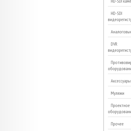
HD-SDI кам
HD-SDI
видеорегист
Аналоговы
DVR
видеорегист
Противови
оборудован
Аксессуары
Муляжи
Проектное
оборудован
Прочее