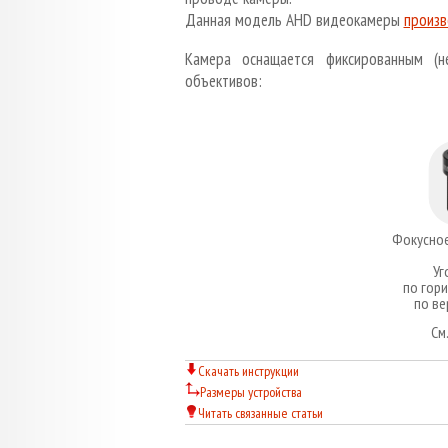
Данная модель AHD видеокамеры
произв
Камера оснащается фиксированным (н
объективов:
Фокусное
Уг
по гор
по ве
См
Скачать инструкции
Размеры устройства
Читать связанные статьи