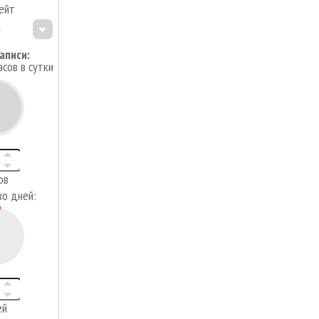
ейт
аписи:
асов в сутки
4
ов
во дней:
ей