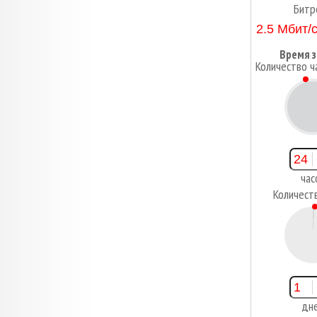
Битр
Время з
Количество ч
2
час
Количест
1
дн