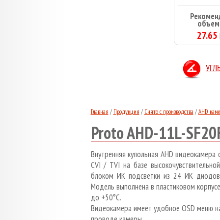
Рекомен
объем
27.65
УГЛ
Главная
/
Продукция
/
Снято с производства
/
AHD кам
Proto AHD-11L-SF20
Внутренняя купольная AHD видеокамера 
CVI / TVI на базе высокочувствительн
блоком ИК подсветки из 24 ИК диодов 
Модель выполнена в пластиковом корпус
до +50°C.
Видеокамера имеет удобное OSD меню на 
проводе камеры.