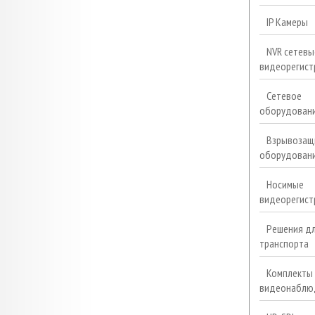
IP Камеры
NVR сетевы
видеорегист
Сетевое
оборудован
Взрывозащ
оборудован
Носимые
видеорегист
Решения д
транспорта
Комплекты
видеонаблю