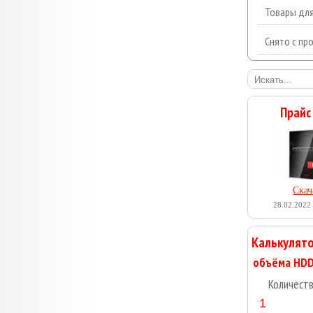
Товары дл
Снято с пр
Прайс
Скач
28.02.2022 
Калькулято
Количест