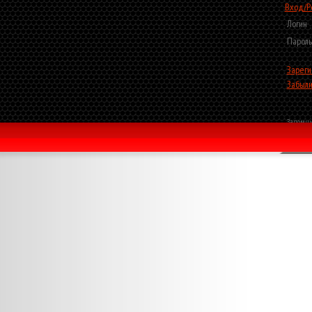
Вход/Р
Логин
Пароль
Зареги
Забыли
Запомни