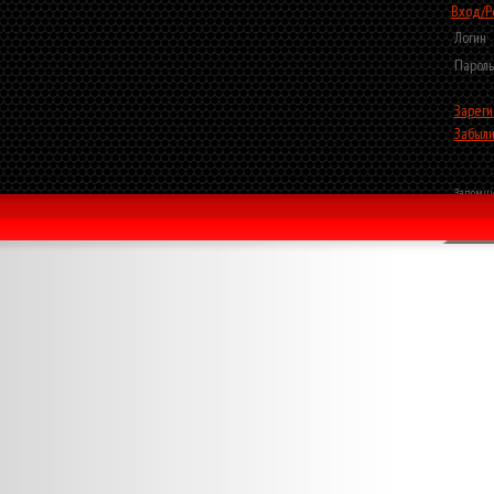
Вход/Р
Логин
Пароль
Зареги
Забыли
Запомни