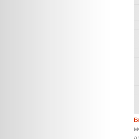
В
м
а