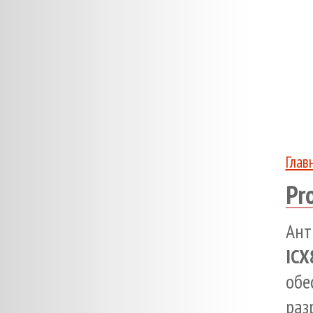
Глав
Pr
Ан
ICX
обе
ра