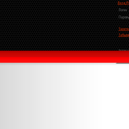
Вход/Р
Логин
Пароль
Зареги
Забыли
Запомни