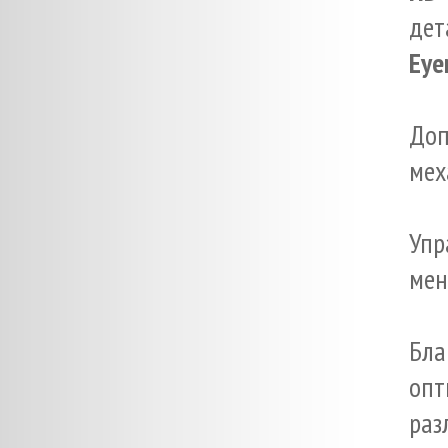
дет
Eye
Доп
мех
Упр
мен
Бл
опт
раз