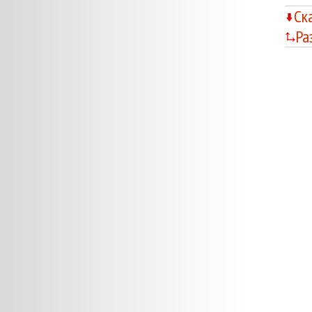
Ск
Ра