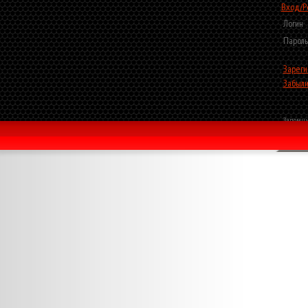
Вход/Р
Логин
Пароль
Зареги
Забыли
Запомни