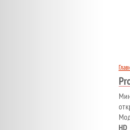
Глав
Pr
Мин
отк
Мод
HD