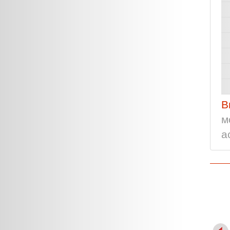
В
м
а