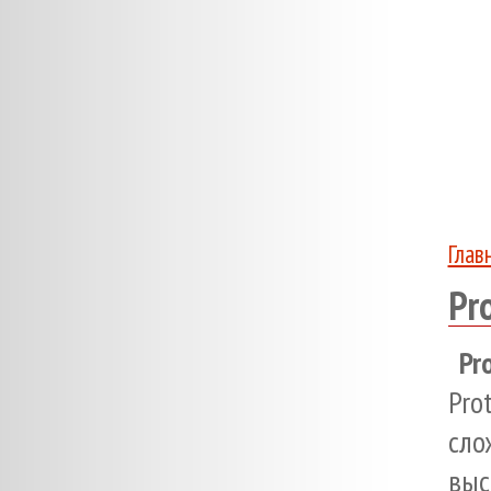
Глав
Pr
Pro
Pr
сл
выс