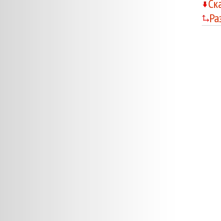
Ск
Ра