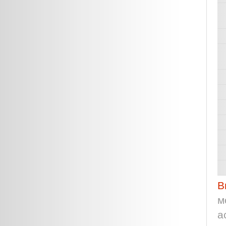
В
м
а