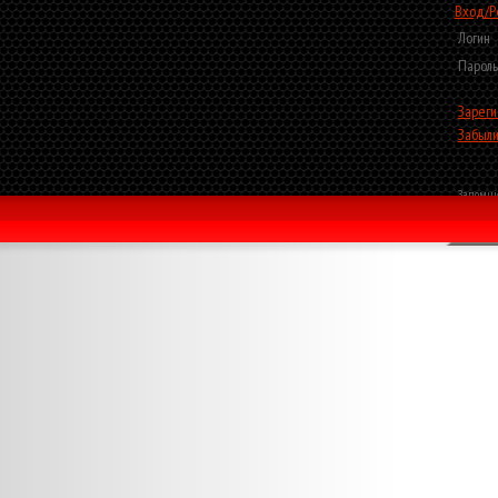
Вход/Р
Логин
Пароль
Зареги
Забыли
Запомни