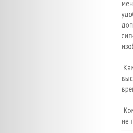
мен
уд
доп
сиг
изо
Кам
выс
вре
Ком
не 