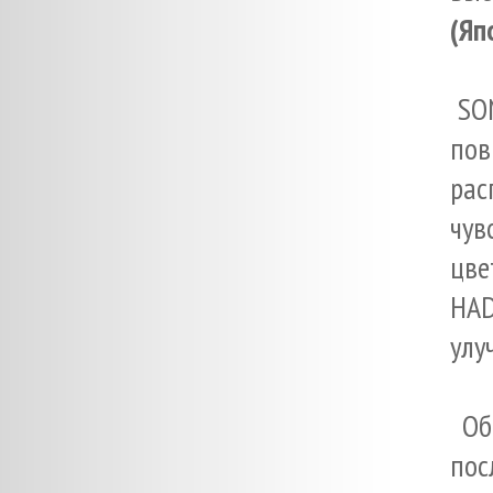
(Яп
SON
пов
ра
чув
цве
HAD
улу
Обр
пос