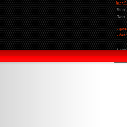
Вход/Р
Логин
Пароль
Зареги
Забыли
Запомни