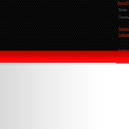
Вход/Р
Логин
Пароль
Зареги
Забыли
Запомни