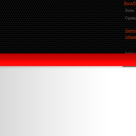
Вход/Р
Логин
Пароль
Зареги
Забыли
Запомни