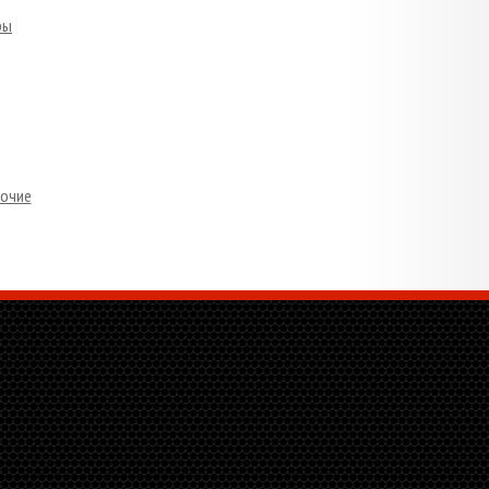
ры
очие