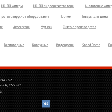
HD-SDI камеры
HD-SDI видеорегистраторы
Аналоговые каме
Противовирусное оборудование
Прочее
Товары для дома
ие
Аксессуары
Муляжи
Снято с производства
Всепогодные
Корпусные
Видеофоны
Speed Dome
Пр
нева 22/2
53-66
,
32-53-77
om