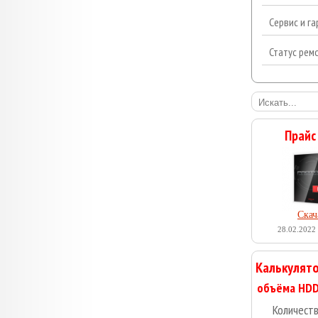
Сервис и г
Статус рем
Прайс
Скач
28.02.2022 
Калькулято
Количест