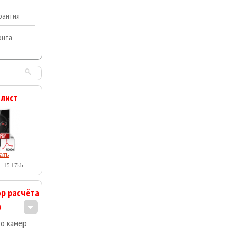
арантия
онта
 лист
ать
- 15.17kb
р расчёта
во камер