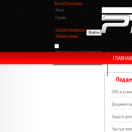
Вход/Регистрация
Логин
Пароль
Зарегистрироваться
Забыли пароль?
Запомнить меня на этом компьютере
ГЛАВНАЯ
Обратный звонок
Подде
CMS и утил
Документа
Задать воп
Частые во