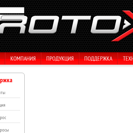
КОМПАНИЯ
ПРОДУКЦИЯ
ПОДДЕРЖКА
ТЕХ
ржка
иты
ция
рос
просы