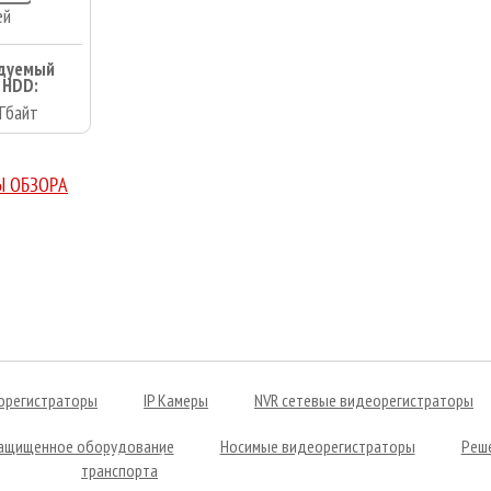
ей
дуемый
 HDD:
Гбайт
Ы ОБЗОРА
орегистраторы
IP Камеры
NVR сетевые видеорегистраторы
ащищенное оборудование
Носимые видеорегистраторы
Реш
транспорта