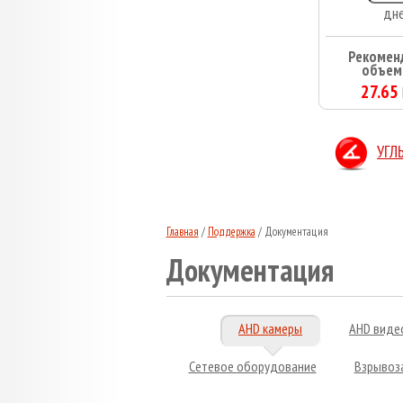
дн
Рекомен
объем
27.65
УГЛ
Главная
/
Поддержка
/
Документация
Документация
AHD камеры
AHD виде
Сетевое оборудование
Взрывоз