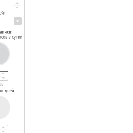
ейт
аписи:
асов в сутки
4
ов
во дней: