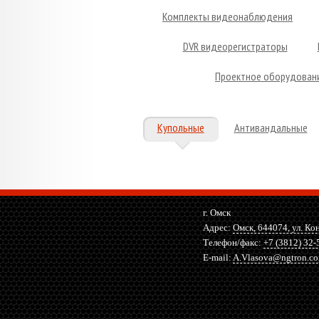
Комплекты видеонаблюдения
DVR видеорегистраторы
Проектное оборудован
Купольные
Антивандальные
г. Омск
Адрес:
Омск, 644074, ул. Ко
Телефон/факс:
+7 (3812) 32-
E-mail:
A.Vlasova@ngtron.c