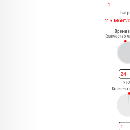
Битр
Время з
Количество ч
2
час
Количест
1