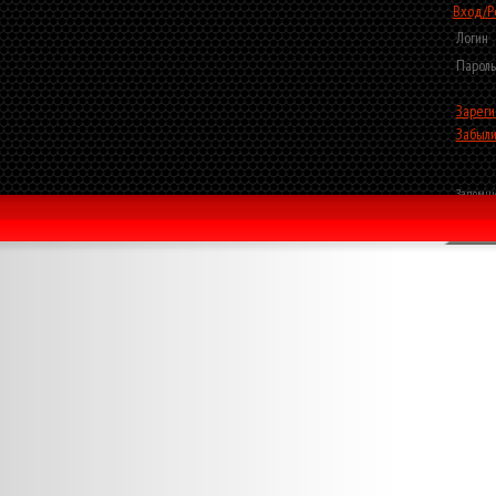
Вход/Р
Логин
Пароль
Зареги
Забыли
Запомни