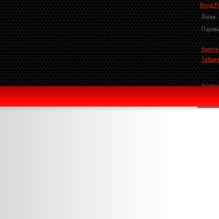
Вход/Р
Логин
Пароль
Зареги
Забыли
Запомни