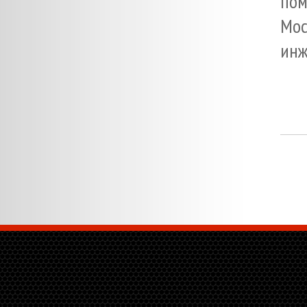
пом
Мос
инж