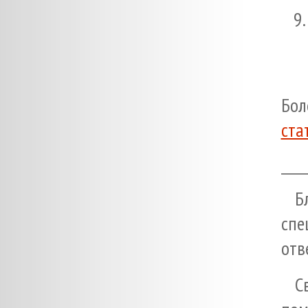
Бол
ста
Б
спе
отв
С