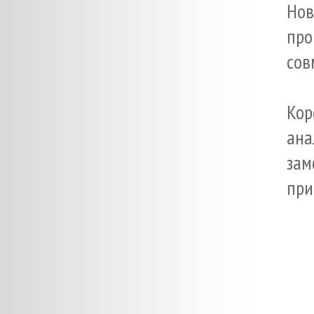
Но
пр
сов
Ко
ана
зам
при