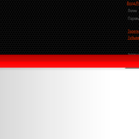
Вход/Р
Логин
Пароль
Зареги
Забыли
Запомни