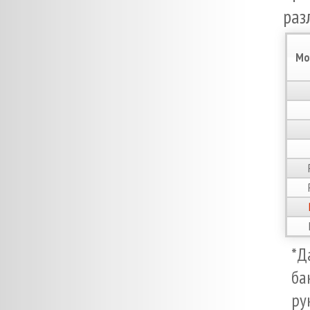
раз
Мо
*Д
ба
ру