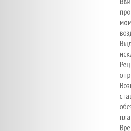
Вви
про
мом
воз
Выд
иск
Рец
опр
Во
ст
обе
пла
Вре