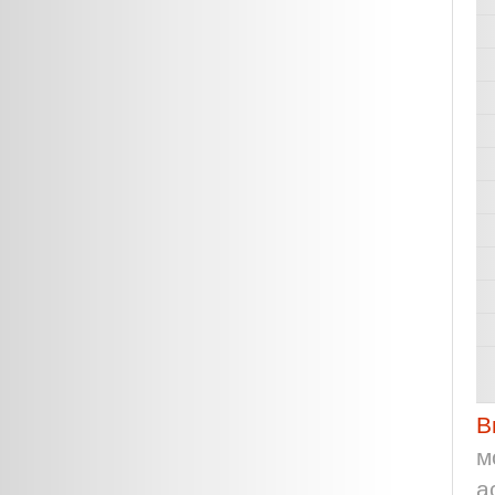
В
м
а