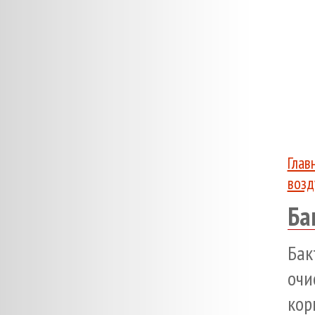
Глав
возд
Ба
Бак
очи
кор