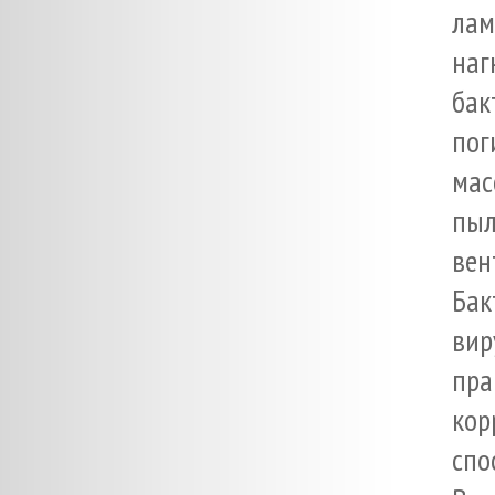
лам
на
бак
пог
мас
пыл
вен
Бак
вир
пр
кор
спо