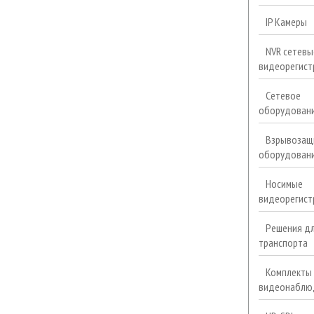
IP Камеры
NVR сетевы
видеорегист
Сетевое
оборудован
Взрывозащ
оборудован
Носимые
видеорегист
Решения д
транспорта
Комплекты
видеонаблю