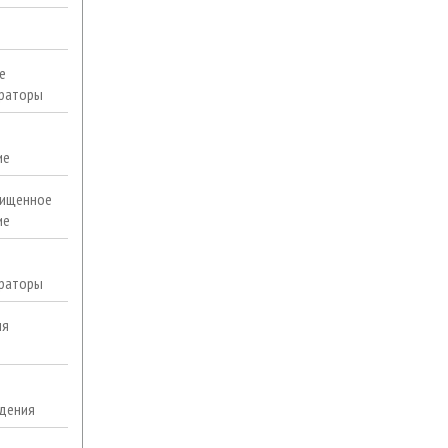
е
раторы
ие
ищенное
ие
раторы
ля
дения