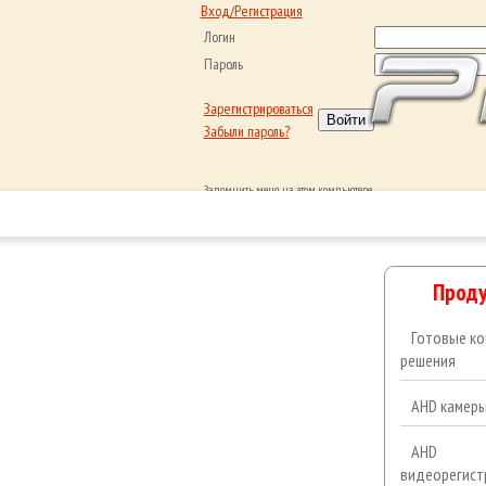
Вход/Регистрация
Логин
Пароль
Зарегистрироваться
Забыли пароль?
Запомнить меня на этом компьютере
ГЛАВ
Обратный звонок
ОТЗЫВЫ
Проду
Готовые ко
решения
AHD камер
AHD
видеорегист