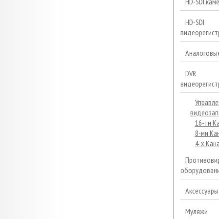
HD-SDI кам
HD-SDI
видеорегист
Аналоговы
DVR
видеорегист
Управле
видеозап
16-ти К
8-ми Ка
4-х Кан
Противови
оборудован
Аксессуары
Муляжи