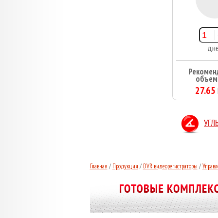
дн
Рекомен
объем
27.65
УГЛ
Главная
/
Продукция
/
DVR видеорегистраторы
/
Управл