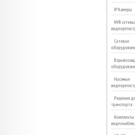
IP Камеры
NVR сетевы
видеорегист
Сетевое
оборудован
Взрывозащ
оборудован
Носимые
видеорегист
Решения д
транспорта
Комплекты
видеонаблю