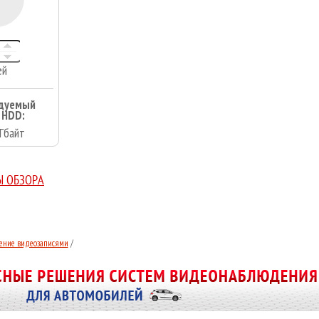
ей
дуемый
 HDD:
Гбайт
Ы ОБЗОРА
ение видеозаписями
/