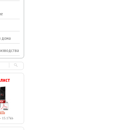
ие
я дома
оизводства
 лист
ать
- 15.17kb