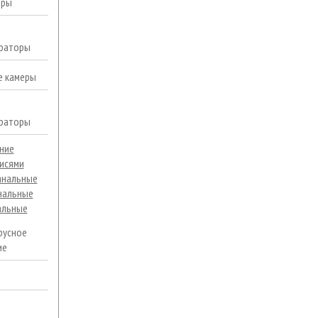
еры
раторы
е камеры
раторы
ние
исями
анальные
нальные
альные
русное
ие