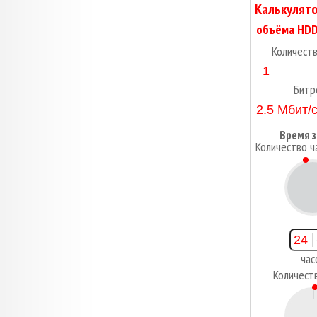
Калькулято
Количест
Битр
Время з
Количество ч
2
час
Количест
1