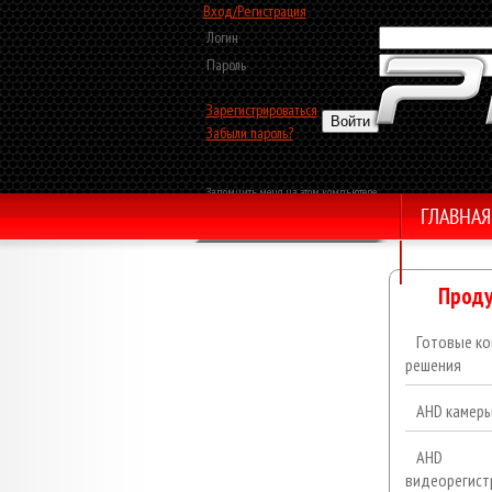
Вход/Регистрация
Логин
Пароль
Зарегистрироваться
Забыли пароль?
Запомнить меня на этом компьютере
ГЛАВНАЯ
Обратный звонок
Проду
Готовые ко
решения
AHD камер
AHD
видеорегист