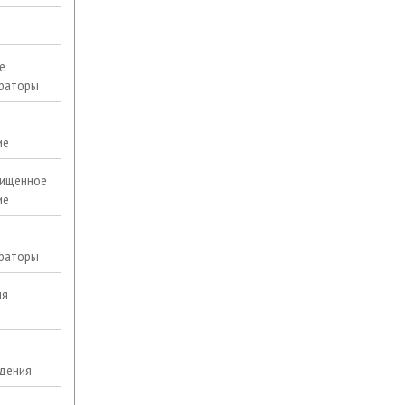
е
раторы
ие
ищенное
ие
раторы
ля
дения