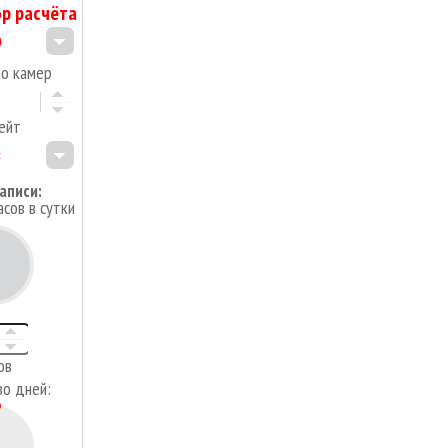
р расчёта
во камер
ейт
аписи:
асов в сутки
4
ов
во дней: