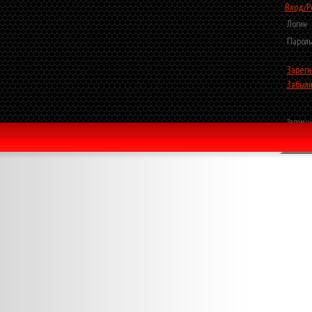
Вход/Р
Логин
Пароль
Зареги
Забыли
Запомни