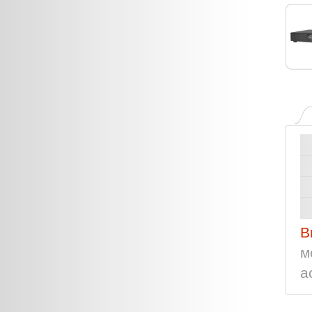
В
м
а