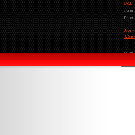
Вход/Р
Логин
Пароль
Зареги
Забыли
Запомни