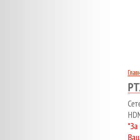
Глав
PT
Сет
HDM
*За
Ваш