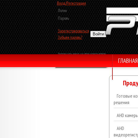
Вход/Регистрация
Логин
Пароль
Зарегистрироваться
Забыли пароль?
Запомнить меня на этом компьютере
ГЛАВНАЯ
Обратный звонок
Проду
Готовые ко
решения
AHD камер
AHD
видеорегист