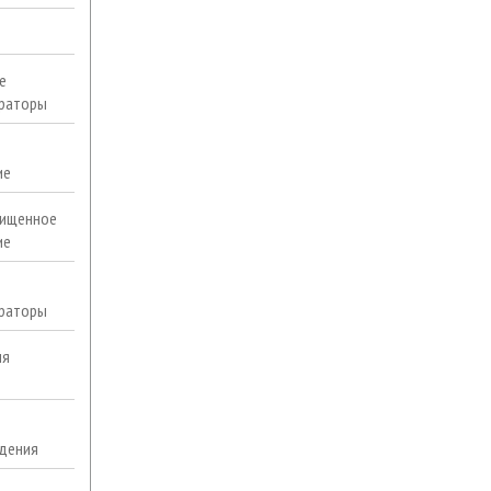
е
раторы
ие
ищенное
ие
раторы
ля
дения