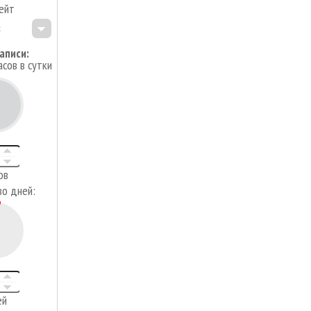
ейт
аписи:
асов в сутки
4
ов
во дней:
ей