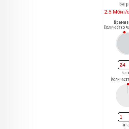
Битр
Время з
Количество ч
2
час
Количест
1
дн