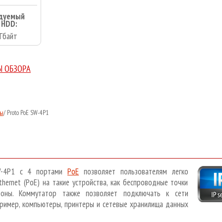
дуемый
 HDD:
Гбайт
Ы ОБЗОРА
ры
/
Proto PoE SW-4P1
SW-4P1 с 4 портами
РоЕ
позволяет пользователям легко
hernet (PoE) на такие устройства, как беспроводные точки
ефоны. Коммутатор также позволяет подключать к сети
пример, компьютеры, принтеры и сетевые хранилища данных