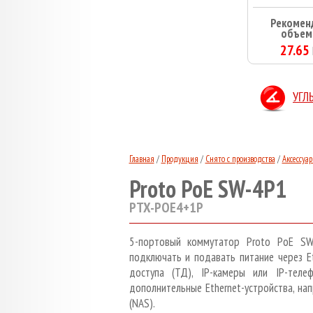
Рекомен
объем
27.65
УГЛ
Главная
/
Продукция
/
Снято с производства
/
Аксессуа
Proto PoE SW-4P1
PTX-POE4+1P
5-портовый коммутатор Proto PoE 
подключать и подавать питание через Et
доступа (ТД), IP-камеры или IP-тел
дополнительные Ethernet-устройства, на
(NAS).