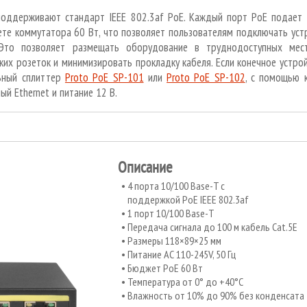
оддерживают стандарт IEEE 802.3af РоЕ. Каждый порт РоЕ подает 
е коммутатора 60 Вт, что позволяет пользователям подключать устр
 Это позволяет размещать оборудование в труднодоступных мес
ких розеток и минимизировать прокладку кабеля. Если конечное устро
льный сплиттер
Proto PoE SP-101
или
Proto PoE SP-102
, с помощью 
й Ethernet и питание 12 В.
Описание
4 порта 10/100 Base-T с
поддержкой РоЕ IEEE 802.3af
1 порт 10/100 Base-T
Передача сигнала до 100 м кабель Cat.5E
Размеры 118×89×25 мм
Питание АС 110-245V, 50 Гц
Бюджет РоЕ 60 Вт
Температура от 0° до +40°C
Влажность от 10% до 90% без конденсата