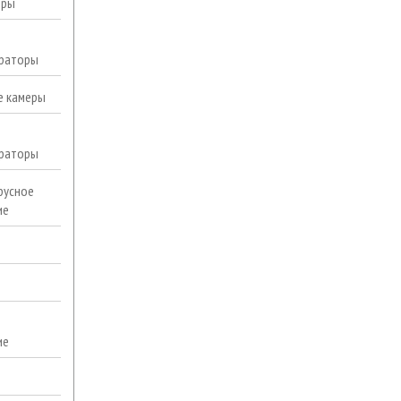
еры
раторы
е камеры
раторы
русное
ие
ие