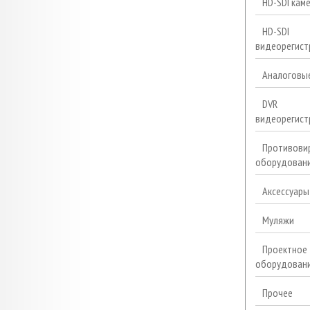
HD-SDI кам
HD-SDI
видеорегист
Аналоговы
DVR
видеорегист
Противови
оборудован
Аксессуары
Муляжи
Проектное
оборудован
Прочее