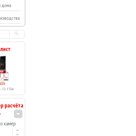
я дома
оизводства
 лист
ать
- 15.17kb
р расчёта
во камер