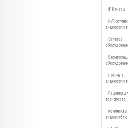
IP Камеры
NVR сетевы
видеорегист
Сетевое
оборудован
Взрывозащ
оборудован
Носимые
видеорегист
Решения д
транспорта
Комплекты
видеонаблю