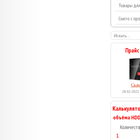
Товары дл
Снято с пр
Прайс
Скач
28.02.2022 
Калькулято
Количест