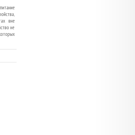
питание
ойства,
тах вне
йство не
которых