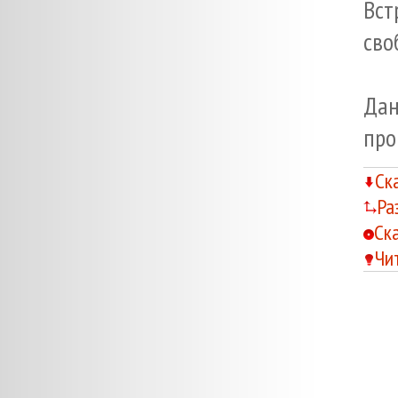
Вст
сво
Да
про
Ск
Ра
Ск
Чи