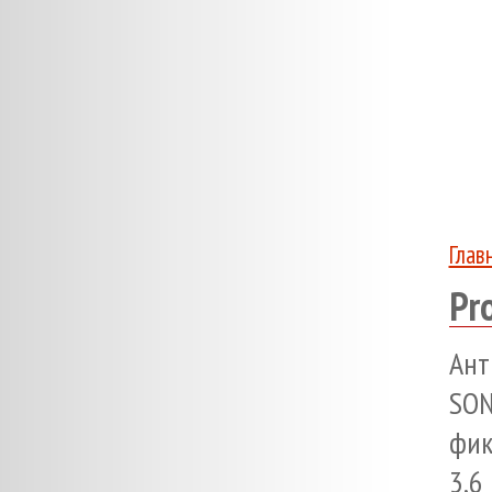
Глав
Pr
Ант
SO
фик
3,6