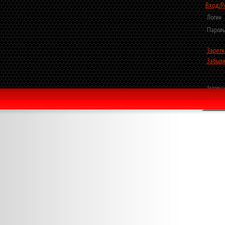
Вход/Р
Логин
Пароль
Зареги
Забыли
Запомни