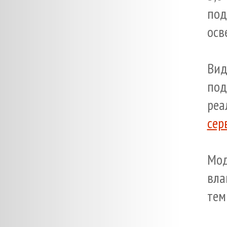
по
осв
Вид
под
ре
сер
Мод
вла
тем