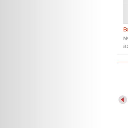
В
м
а