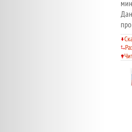
мин
Да
про
Ск
Ра
Чи