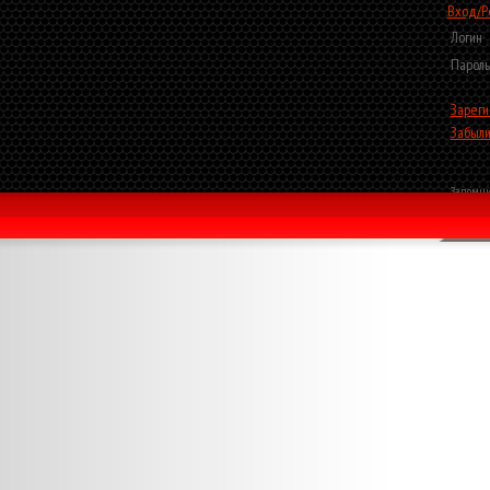
Вход/Р
Логин
Пароль
Зареги
Забыли
Запомни