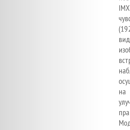
IMX
чув
(1
вид
изо
вст
на
осу
на 
улу
пра
Мо