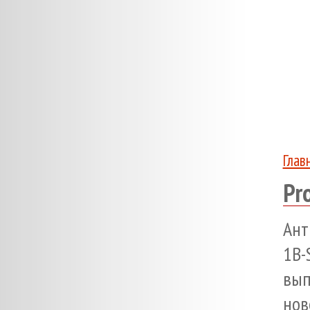
Глав
Pr
Ант
1B-
вы
но