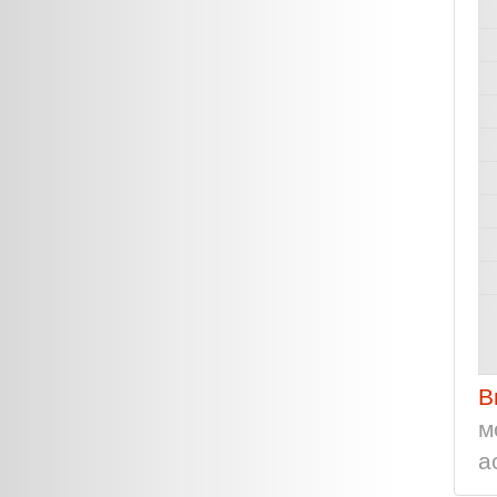
В
м
а