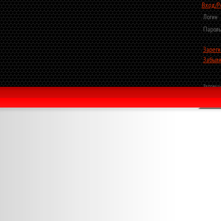
Вход/Р
Логин
Пароль
Зареги
Забыли
Запомни