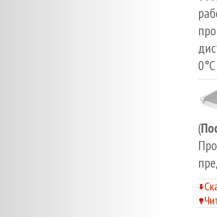
ра
про
дис
0°C
(
По
Про
пре
Ск
Чи