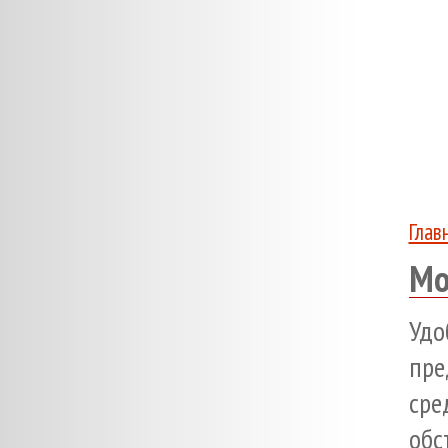
Глав
Мо
Уд
пре
сре
обс