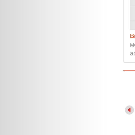
В
м
а