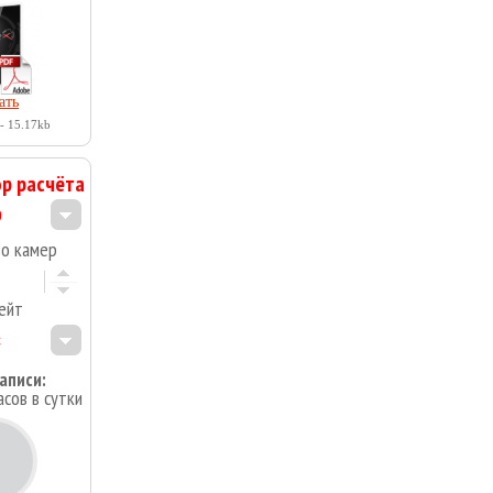
ать
- 15.17kb
р расчёта
во камер
ейт
аписи:
асов в сутки
4