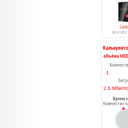
Скач
28.02.2022 
Калькулято
Количест
Битр
Время з
Количество ч
2