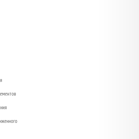
я
лементов
ения
иженного