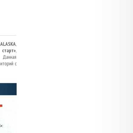
р
ALASKA
,
 старт»
,
. Данная
риторий с