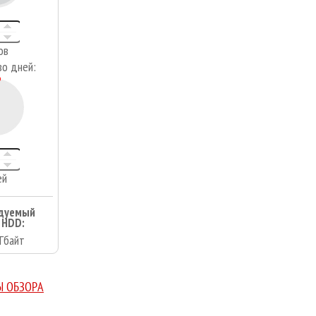
ов
во дней:
ей
дуемый
 HDD:
Гбайт
Ы ОБЗОРА