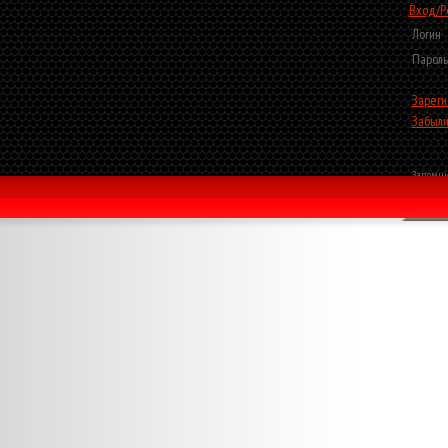
Вход/Р
Логин
Пароль
Зареги
Забыли
Запомни