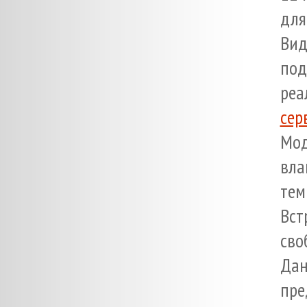
для
Вид
под
ре
сер
Мод
вла
тем
Вст
сво
Дан
пре