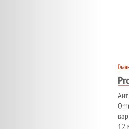
Глав
Pr
Ант
Omn
вар
12 