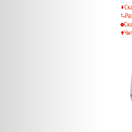
Ск
Ра
Ск
Чи