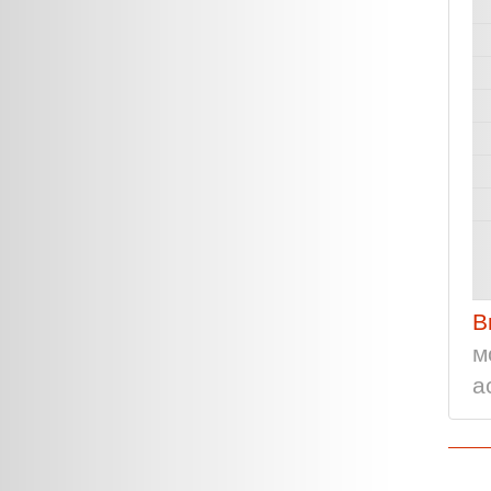
В
м
а