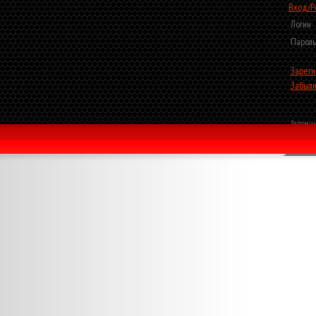
Вход/Р
Логин
Пароль
Зареги
Забыли
Запомни