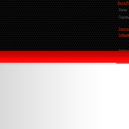
Вход/Р
Логин
Пароль
Зареги
Забыли
Запомни