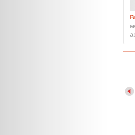
В
м
а