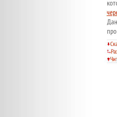
кот
чер
Да
про
Ск
Ра
Чи