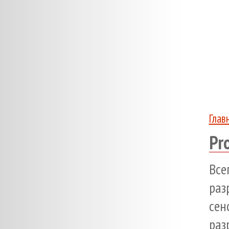
Глав
Pr
Вс
раз
сен
раз