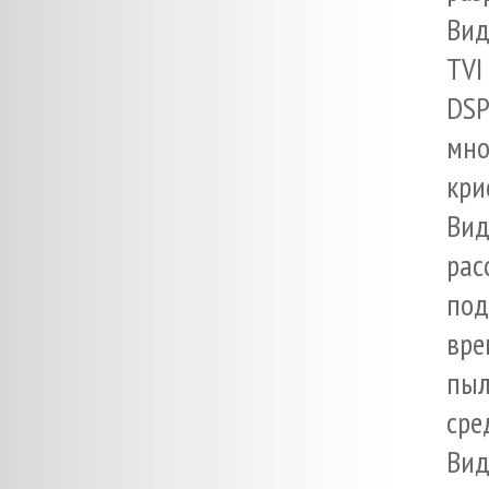
Вид
TVI
DSP
мн
кри
Ви
рас
под
вре
пыл
сре
Вид