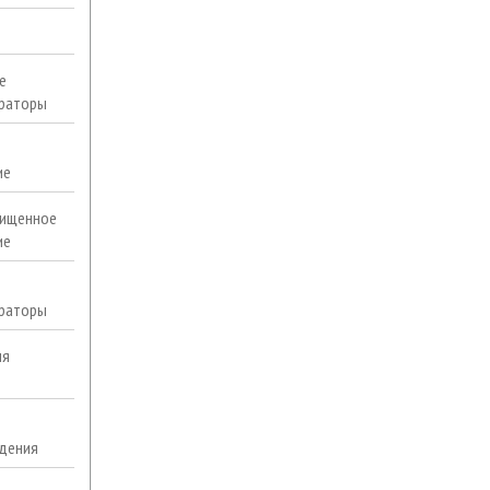
е
раторы
ие
ищенное
ие
раторы
ля
дения