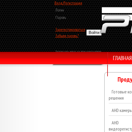
Вход/Регистрация
Логин
Пароль
Зарегистрироваться
Забыли пароль?
Запомнить меня на этом компьютере
ГЛАВНАЯ
Обратный звонок
Проду
Готовые ко
решения
AHD камер
AHD
видеорегист