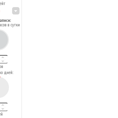
ейт
аписи:
асов в сутки
4
ов
во дней:
ей