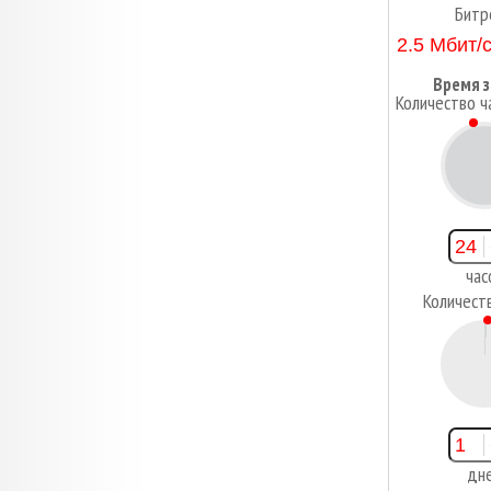
Битр
Время з
Количество ч
2
час
Количест
1
дн