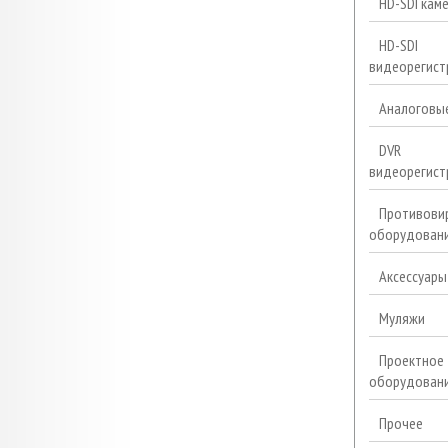
HD-SDI кам
HD-SDI
видеорегист
Аналоговы
DVR
видеорегист
Противови
оборудован
Аксессуары
Муляжи
Проектное
оборудован
Прочее