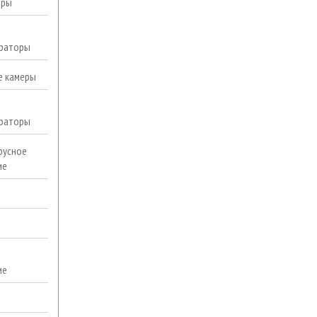
еры
раторы
е камеры
раторы
русное
ие
ие