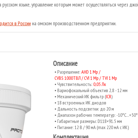
русском языке, управление которым может осуществляться через джо
одится в России
на омском производственном предприятии.
Описание
Разрешение:
AHD 1 Mp /
CVBS 1000ТВЛ /
CVI 1 Mp / TVI 1 Mp
Чувствительность:
0,05 Лк
Вариофокальный объектив 2,8 - 12 мм
Механический ИК фильтр (
ICR
)
18 встроенных ИК диодов
Дальность подсветки: до 20 м
Диапазон рабочих температур: -10°С...+50°
Габаритные размеры: D118×91.5 мм
Питание: 12 В / 90 мА (max 220 мА с ИК)
Комплектация