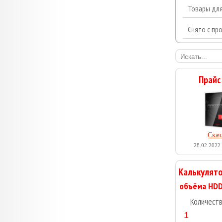
Товары дл
Снято с пр
Прайс
Скач
28.02.2022 
Калькулято
Количест