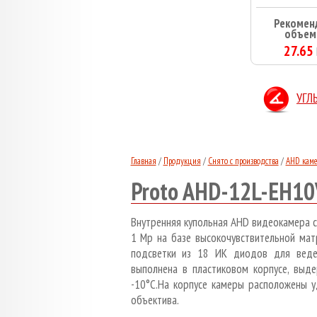
Рекомен
объем
27.65
УГЛ
Главная
/
Продукция
/
Снято с производства
/
AHD кам
Proto AHD-12L-EH10
Внутренняя купольная AHD видеокамера с
1 Mp на базе высокочувствительной ма
подсветки из 18 ИК диодов для веде
выполнена в пластиковом корпусе, вы
-10°C.На корпусе камеры расположены у
объектива.