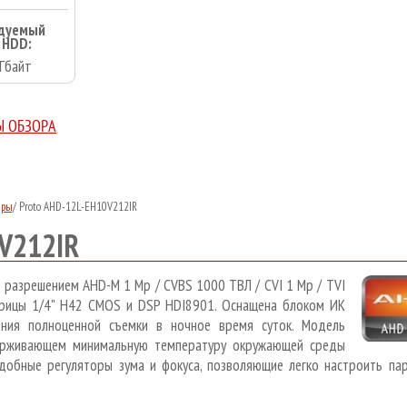
дуемый
 HDD:
Гбайт
Ы ОБЗОРА
еры
/
Proto AHD-12L-EH10V212IR
V212IR
 разрешением AHD-M 1 Mp / CVBS 1000 ТВЛ / CVI 1 Mp / TVI
трицы 1/4" H42 CMOS и DSP HDI8901. Оснащена блоком ИК
ния полноценной съемки в ночное время суток. Модель
держивающем минимальную температуру окружающей среды
добные регуляторы зума и фокуса, позволяющие легко настроить па