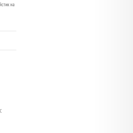
йстик на
С