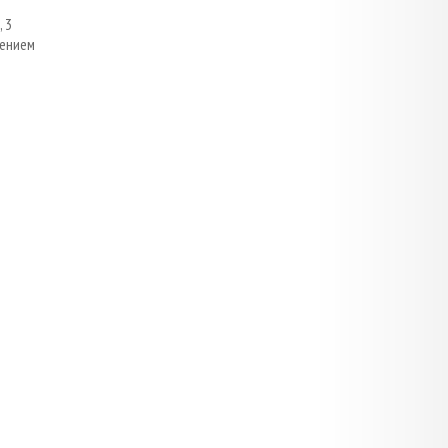
 3
лением