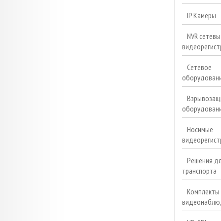
IP Камеры
NVR сетевы
видеорегист
Сетевое
оборудован
Взрывозащ
оборудован
Носимые
видеорегист
Решения д
транспорта
Комплекты
видеонаблю