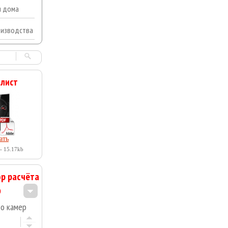
я дома
оизводства
 лист
ать
- 15.17kb
р расчёта
во камер